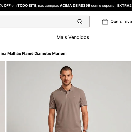
% OFF
em
TODO SITE
, nas compras
ACIMA DE R$399
com o cupom:
EXTRA2
Quero rev
Mais Vendidos
lina Malhão Flamê Diametro Marrom