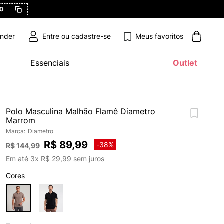
0
Meus favoritos
ender
Essenciais
Outlet
Polo Masculina Malhão Flamê Diametro
Marrom
Marca:
Diametro
R$
89
,
99
-
38%
R$
144
,
99
Em até
3
x
R$
29
,
99
sem juros
Cores