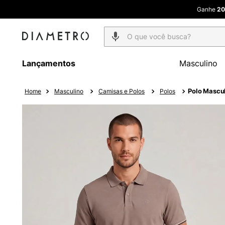
Ganhe
20
O que você busca?
Lançamentos
Masculino
Polo Mascu
Masculino
Camisas e Polos
Polos