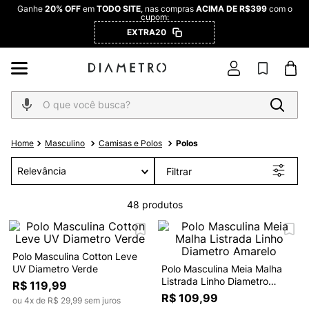
Ganhe
20% OFF
em
TODO SITE
, nas compras
ACIMA DE R$399
com o
cupom:
EXTRA20
O que você busca?
Masculino
Camisas e Polos
Polos
Relevância
Filtrar
48
produtos
Polo Masculina Cotton Leve
UV Diametro Verde
Polo Masculina Meia Malha
Listrada Linho Diametro
R$
119
,
99
Amarelo
R$
109
,
99
ou
4
x de
R$
29
,
99
sem juros