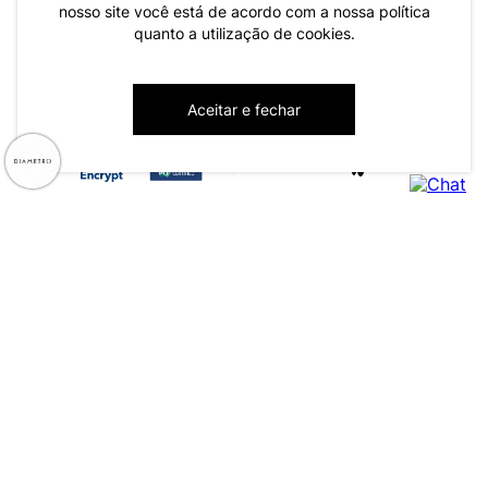
nosso site você está de acordo com a nossa política
quanto a utilização de cookies.
CNPJ: 79.233.672/0001-05
Aceitar e fechar
Av. Maria Marangoni, 391 - 89129-080 - Luiz Alves - SC