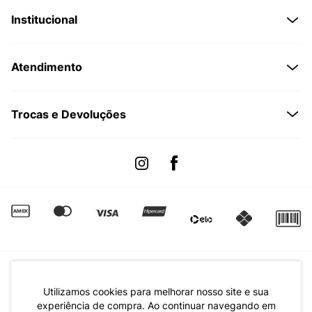
Institucional
Quem Somos
Atendimento
Políticas de Privacidade
Formas de Pagamento
Dúvidas Frequentes
Trocas e Devoluções
Formas de Entrega
Fale conosco pelo WhatsApp
Trocas e Devoluções
Segunda à sexta das 8:00 às 17:00
Regulamento de Promoções
Quero Revender
Canal de Denúncias | Ética
Utilizamos cookies para melhorar nosso site e sua
experiência de compra. Ao continuar navegando em