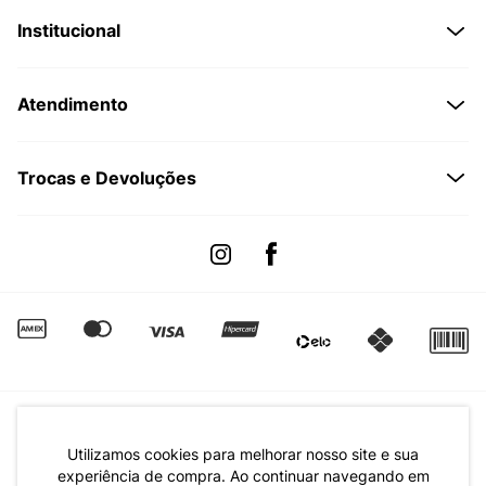
Institucional
Quem Somos
Atendimento
Políticas de Privacidade
Formas de Pagamento
Dúvidas Frequentes
Trocas e Devoluções
Formas de Entrega
Fale conosco pelo WhatsApp
Trocas e Devoluções
Segunda à sexta das 8:00 às 17:00
Regulamento de Promoções
Quero Revender
Canal de Denúncias | Ética
Utilizamos cookies para melhorar nosso site e sua
experiência de compra. Ao continuar navegando em