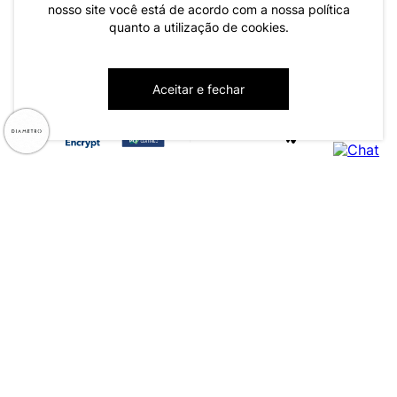
nosso site você está de acordo com a nossa política
quanto a utilização de cookies.
CNPJ: 79.233.672/0001-05
Aceitar e fechar
Av. Maria Marangoni, 391 - 89129-080 - Luiz Alves - SC