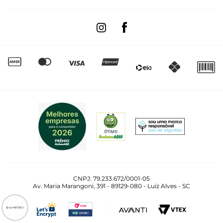
Trocas e Devoluções
Segunda à sexta das 8:00 às 17:00
Regulamento de Promoções
Quero Revender
Canal de Denúncias | Ética
CNPJ: 79.233.672/0001-05
Av. Maria Marangoni, 391 - 89129-080 - Luiz Alves - SC