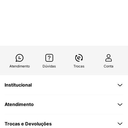
Atendimento
Dúvidas
Trocas
Conta
Institucional
Quem Somos
Atendimento
Políticas de Privacidade
Formas de Pagamento
Dúvidas Frequentes
Trocas e Devoluções
Formas de Entrega
Fale conosco pelo WhatsApp