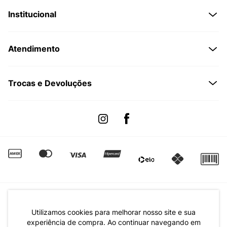
Institucional
Quem Somos
Atendimento
Políticas de Privacidade
Formas de Pagamento
Dúvidas Frequentes
Trocas e Devoluções
Formas de Entrega
Fale conosco pelo WhatsApp
Trocas e Devoluções
Segunda à sexta das 8:00 às 17:00
Regulamento de Promoções
Quero Revender
Canal de Denúncias | Ética
Utilizamos cookies para melhorar nosso site e sua
experiência de compra. Ao continuar navegando em