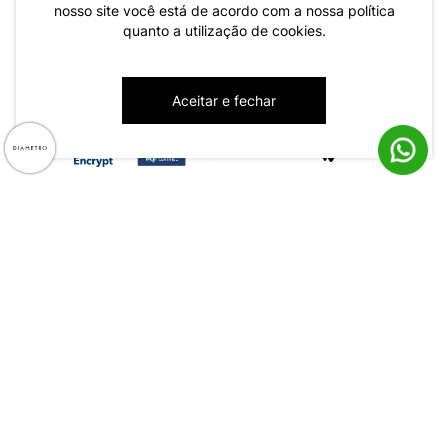
nosso site você está de acordo com a nossa política
quanto a utilização de cookies.
CNPJ: 79.233.672/0001-05
Aceitar e fechar
Av. Maria Marangoni, 391 - 89129-080 - Luiz Alves - SC