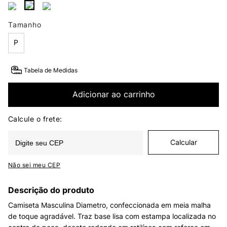
Tamanho
P
Tabela de Medidas
Adicionar ao carrinho
Não sei meu CEP
Descrição do produto
Camiseta Masculina Diametro, confeccionada em meia malha
de toque agradável. Traz base lisa com estampa localizada no