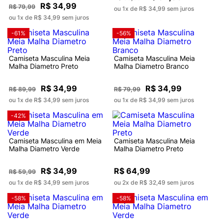
R$ 34,99
R$ 79,99
ou 1x de R$ 34,99 sem juros
ou 1x de R$ 34,99 sem juros
-61%
-56%
Camiseta Masculina Meia
Camiseta Masculina Meia
Malha Diametro Preto
Malha Diametro Branco
R$ 34,99
R$ 34,99
R$ 89,99
R$ 79,99
ou 1x de R$ 34,99 sem juros
ou 1x de R$ 34,99 sem juros
-42%
Camiseta Masculina em Meia
Camiseta Masculina Meia
Malha Diametro Verde
Malha Diametro Preto
R$ 34,99
R$ 64,99
R$ 59,99
ou 1x de R$ 34,99 sem juros
ou 2x de R$ 32,49 sem juros
-58%
-58%