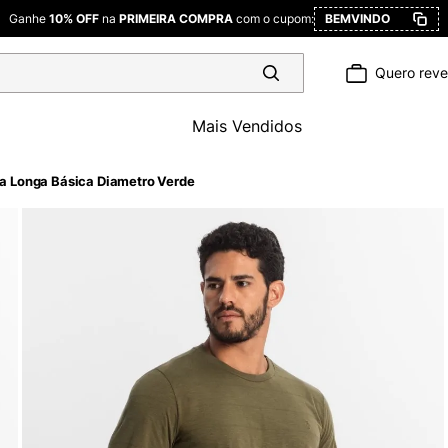
Ganhe
10% OFF
na
PRIMEIRA COMPRA
com o cupom:
BEMVINDO
Quero rev
Mais Vendidos
 Longa Básica Diametro Verde