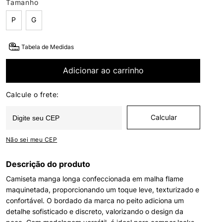
Tamanho
P
G
Tabela de Medidas
Adicionar ao carrinho
Não sei meu CEP
Descrição do produto
Camiseta manga longa confeccionada em malha flame
maquinetada, proporcionando um toque leve, texturizado e
confortável. O bordado da marca no peito adiciona um
detalhe sofisticado e discreto, valorizando o design da