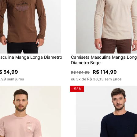
sculina Manga Longa Diametro
Camiseta Masculina Manga Long
Diametro Bege
$ 54,99
R$ 114,99
R$ 184,99
,99 sem juros
ou 3x de R$ 38,33 sem juros
-53%