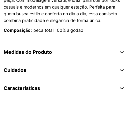
peça. Com modelagem versátil, é ideal para compor looks
casuais e modernos em qualquer estação. Perfeita para
quem busca estilo e conforto no dia a dia, essa camiseta
combina praticidade e elegância de forma única.
Composição:
peca total 100% algodao
Medidas do Produto
Cuidados
Características