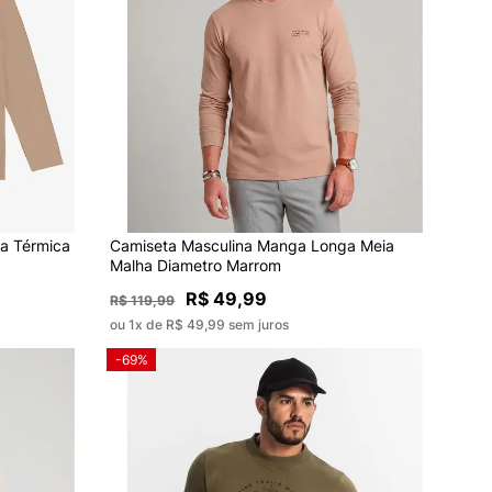
a Térmica
Camiseta Masculina Manga Longa Meia
Malha Diametro Marrom
R$ 49,99
R$ 119,99
ou 1x de R$ 49,99 sem juros
-69%