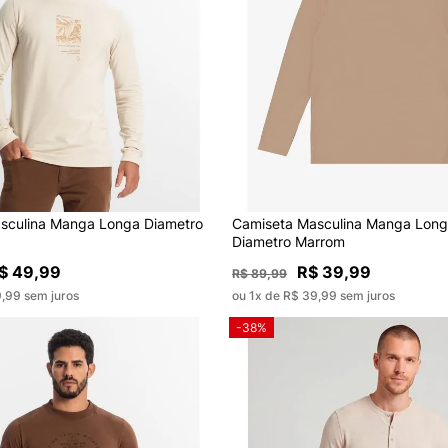
sculina Manga Longa Diametro
Camiseta Masculina Manga Long
Diametro Marrom
$ 49,99
R$ 39,99
R$ 89,99
9,99 sem juros
ou 1x de R$ 39,99 sem juros
-38%