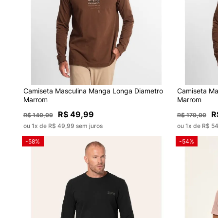
Camiseta Masculina Manga Longa Diametro
Camiseta Ma
Marrom
Marrom
R$ 49,99
R
R$ 149,99
R$ 179,99
ou 1x de R$ 49,99 sem juros
ou 1x de R$ 54
-58%
-54%