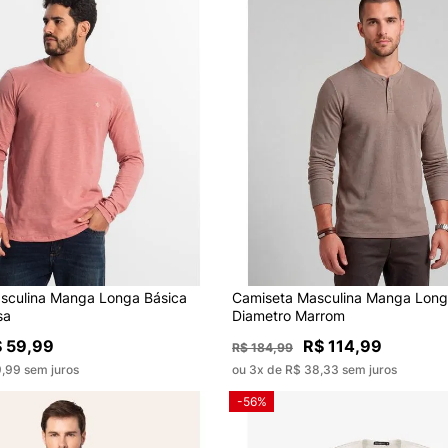
sculina Manga Longa Básica
Camiseta Masculina Manga Long
sa
Diametro Marrom
 59,99
R$ 114,99
R$ 184,99
9,99 sem juros
ou 3x de R$ 38,33 sem juros
-56%