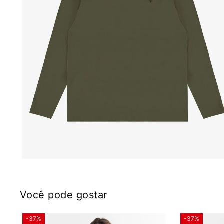
Você pode gostar
-37%
-37%