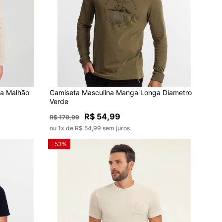
a Malhão
Camiseta Masculina Manga Longa Diametro
Verde
R$ 54,99
R$ 179,99
ou 1x de R$ 54,99 sem juros
-53%