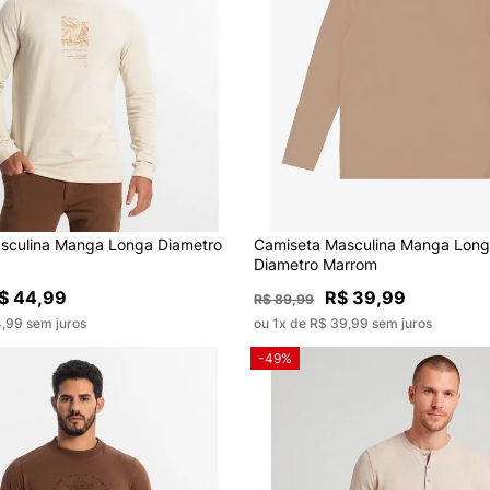
sculina Manga Longa Diametro
Camiseta Masculina Manga Long
Diametro Marrom
$ 44,99
R$ 39,99
R$ 89,99
4,99 sem juros
ou 1x de R$ 39,99 sem juros
-49%