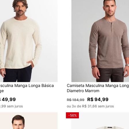
sculina Manga Longa Básica
Camiseta Masculina Manga Long
ge
Diametro Marrom
 49,99
R$ 94,99
R$ 184,99
9,99 sem juros
ou 3x de R$ 31,66 sem juros
-56%