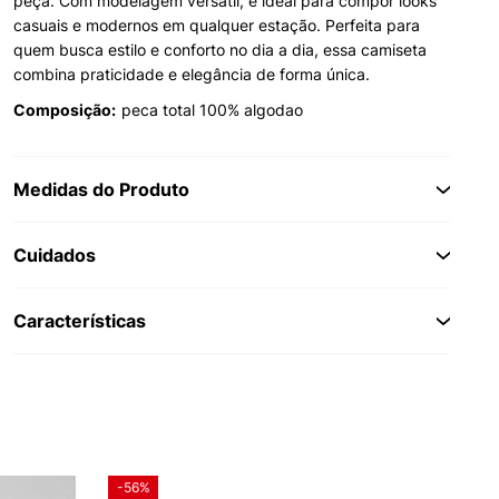
peça. Com modelagem versátil, é ideal para compor looks
casuais e modernos em qualquer estação. Perfeita para
quem busca estilo e conforto no dia a dia, essa camiseta
combina praticidade e elegância de forma única.
Composição:
peca total 100% algodao
Medidas do Produto
Cuidados
Características
-56%