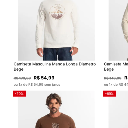
Camiseta Masculina Manga Longa Diametro
Camiseta Ma
Bege
Bege
R$ 54,99
R
R$ 179,99
R$ 149,99
ou 1x de R$ 54,99 sem juros
ou 1x de R$ 4
-70%
-69%