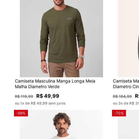
Camiseta Masculina Manga Longa Meia
Camiseta Ma
Malha Diametro Verde
Diametro Ci
R$ 49,99
R
R$ 119,99
R$ 184,99
ou 1x de R$ 49,99 sem juros
ou 3x de R$ 3
-69%
-70%