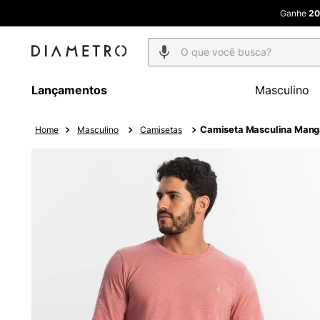
Ganhe
20
O que você busca?
Lançamentos
Masculino
Camiseta Masculina Manga
Masculino
Camisetas