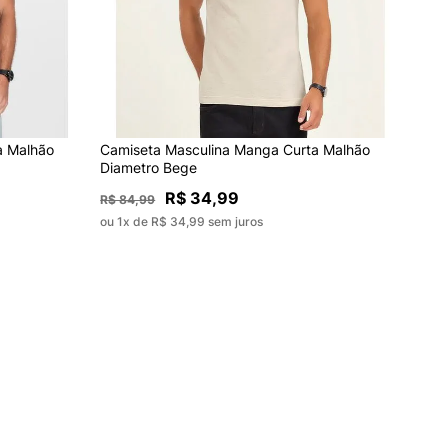
a Malhão
Camiseta Masculina Manga Curta Malhão
Diametro Bege
R$ 34,99
R$ 84,99
ou 1x de R$ 34,99 sem juros
-46%