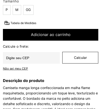
Tamanho
P
M
GG
Tabela de Medidas
Adicionar ao carrinho
Não sei meu CEP
Descrição do produto
Camiseta manga longa confeccionada em malha flame
maquinetada, proporcionando um toque leve, texturizado e
confortável. O bordado da marca no peito adiciona um
detalhe sofisticado e discreto, valorizando o design da