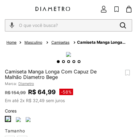
O que você busca?
Camiseta Manga Longa
Masculino
Camisetas
Com Capuz De Malhão
Diametro Bege
Camiseta Manga Longa Com Capuz De
Malhão Diametro Bege
Marca:
Diametro
R$
64
,
99
-
58%
R$
154
,
99
Em até
2
x
R$
32
,
49
sem juros
Cores
Tamanho