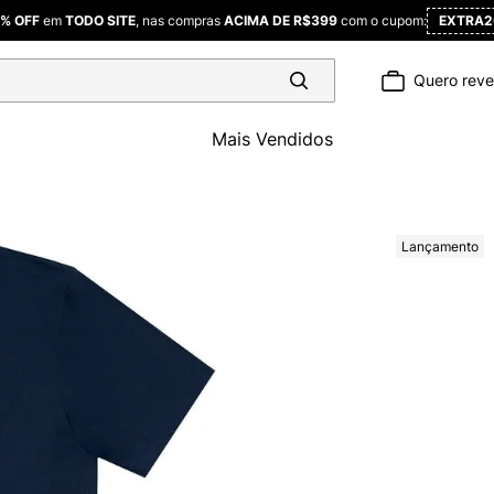
% OFF
em
TODO SITE
, nas compras
ACIMA DE R$399
com o cupom:
EXTRA2
Quero rev
Mais Vendidos
Lançamento