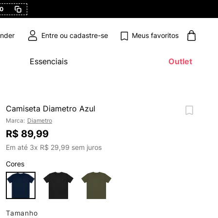
0
Meus favoritos
ender
Essenciais
Outlet
Camiseta Diametro Azul
Marca:
Diametro
R$
89
,
99
Em até
3
x
R$
29
,
99
sem juros
Cores
Tamanho