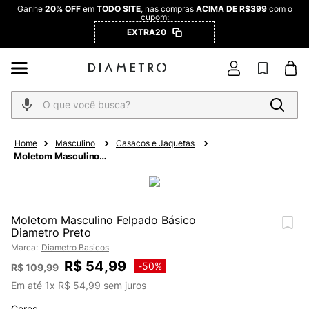
Ganhe
20% OFF
em
TODO SITE
, nas compras
ACIMA DE R$399
com o
cupom:
EXTRA20
O que você busca?
Masculino
Casacos e Jaquetas
Moletom Masculino
Felpado Básico Diametro
Preto
Moletom Masculino Felpado Básico
Diametro Preto
Marca:
Diametro Basicos
R$
54
,
99
-
50%
R$
109
,
99
Em até
1
x
R$
54
,
99
sem juros
Cores