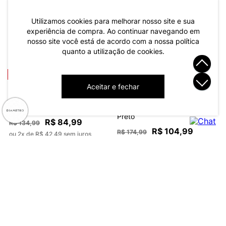
Moletom Masculino Moletom
Moletom Masculino Moletom 3
Utilizamos cookies para melhorar nosso site e sua
Felpado Bordado Diametro
Cabos Felpado Diametro Azul
experiência de compra. Ao continuar navegando em
Preto
nosso site você está de acordo com a nossa política
R$ 89,99
R$ 104,99
R$ 179,99
R$ 174,99
quanto a utilização de cookies.
ou 3x de R$ 29,99 sem juros
ou 3x de R$ 34,99 sem juros
-37%
-40%
Aceitar e fechar
Moletom Masculino Básico
Diametro Marrom
Moletom Masculino Moletom 3
Cabos Felpado Diametro
Preto
R$ 84,99
R$ 134,99
R$ 104,99
R$ 174,99
ou 2x de R$ 42,49 sem juros
ou 3x de R$ 34,99 sem juros
-48%
-49%
Moletom Masculino Com
Moletom Masculino Com
Capuz Básico Diametro
Capuz Diametro Preto
Marrom
R$ 79,99
R$ 104,99
R$ 154,99
R$ 204,99