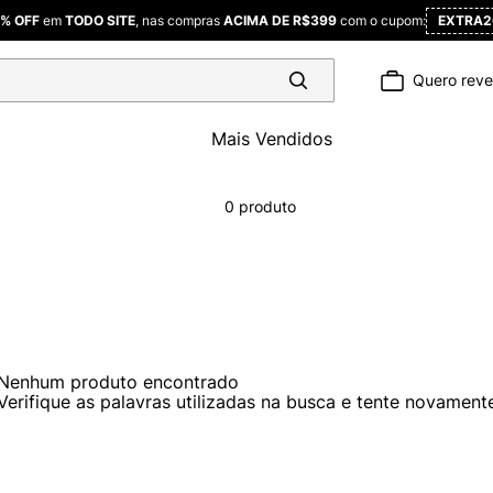
% OFF
em
TODO SITE
, nas compras
ACIMA DE R$399
com o cupom:
EXTRA2
Quero rev
Termos mais
buscados
Mais Vendidos
1
º
camiseta
2
º
camisa
0
produto
3
º
polo
4
º
jaqueta
camiseta 
5
º
masculina
Nenhum produto encontrado