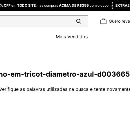
% OFF
em
TODO SITE
, nas compras
ACIMA DE R$399
com o cupom:
EXTRA2
Quero rev
Mais Vendidos
ino-em-tricot-diametro-azul-d00366