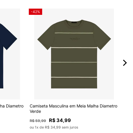
-42%
-59
Cami
ha Diametro
Camiseta Masculina em Meia Malha Diametro
Diam
Verde
R$ 34,99
R$ 8
R$ 59,99
ou 1x
ou 1x de R$ 34,99 sem juros