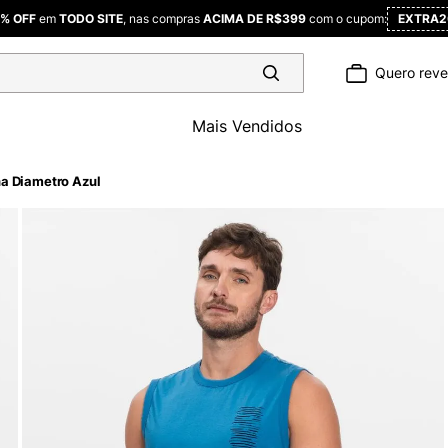
Pague com
PIX
e ganhe
5% OFF
ou parcele
SEM JUROS
no
CARTÃO
Quero rev
Mais Vendidos
a Diametro Azul