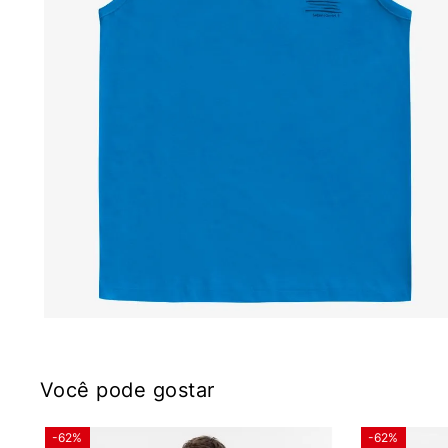
Você pode gostar
-62%
-62%