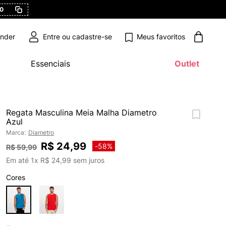
Meus favoritos
ender
Essenciais
Outlet
Regata Masculina Meia Malha Diametro
Azul
Marca:
Diametro
R$
24
,
99
-
58%
R$
59
,
99
Em até
1
x
R$
24
,
99
sem juros
Cores