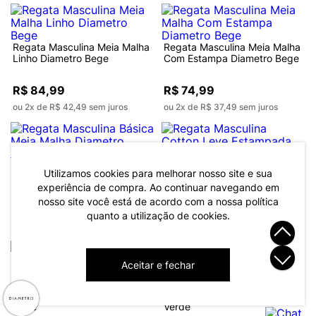
Regata Masculina Meia Malha
Regata Masculina Meia Malha
Linho Diametro Bege
Com Estampa Diametro Bege
R$ 84,99
R$ 74,99
ou 2x de R$ 42,49 sem juros
ou 2x de R$ 37,49 sem juros
Regata Masculina Básica Meia
Regata Masculina Cotton
Utilizamos cookies para melhorar nosso site e sua
Malha Diametro Amarelo
Leve Estampada Diametro
experiência de compra. Ao continuar navegando em
Preto
nosso site você está de acordo com a nossa política
R$ 69,99
R$ 84,99
quanto a utilização de cookies.
ou 2x de R$ 34,99 sem juros
ou 2x de R$ 42,49 sem juros
Aceitar e fechar
Regata Masculina Cotton
Regata Masculina Cotton
Leve Estampada Diametro
Leve Estampada Diametro
Bege
Verde