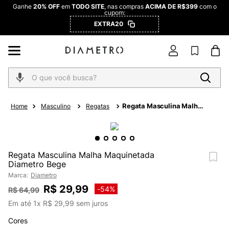
Ganhe
20% OFF
em
TODO SITE
, nas compras
ACIMA DE R$399
com o
cupom:
EXTRA20
O que você busca?
Regata Masculina Malha
Masculino
Regatas
Maquinetada Diametro
Bege
Regata Masculina Malha Maquinetada
Diametro Bege
Marca:
Diametro
R$
29
,
99
-
54%
R$
64
,
99
Em até
1
x
R$
29
,
99
sem juros
Cores