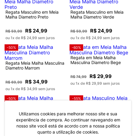
Regata Masculino em Meia
Regata Masculino em Meia
Malha Diametro Preto
Malha Diametro Verde
R$ 24,99
R$ 24,99
R$ 59,99
R$ 59,99
ou 1x de R$ 24,99 sem juros
ou 1x de R$ 24,99 sem juros
-50%
-60%
Regata em Meia Malha
Masculina Diametro Bege
Regata Meia Malha Masculina
Diametro Marrom
R$ 29,99
R$ 74,99
R$ 34,99
R$ 69,99
ou 1x de R$ 29,99 sem juros
ou 1x de R$ 34,99 sem juros
-50%
-55%
Regata Meia Malha Masculina
Regata Masculino Meia Malha
Diametro Bege
Diametro Bege
Utilizamos cookies para melhorar nosso site e sua
experiência de compra. Ao continuar navegando em
nosso site você está de acordo com a nossa política
R$ 34,99
R$ 24,99
R$ 69,99
R$ 54,99
quanto a utilização de cookies.
ou 1x de R$ 34,99 sem juros
ou 1x de R$ 24,99 sem juros