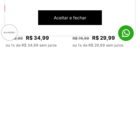
-50%
-60%
Aceitar e fechar
Regata Meia Malha Masculina
Regata em Meia Malha
Diametro Azul
Masculina Diametro Preto
R$ 34,99
R$ 29,99
R$ 69,99
R$ 74,99
ou 1x de R$ 34,99 sem juros
ou 1x de R$ 29,99 sem juros
-27%
-27%
Regata Masculino em Meia
Regata Masculino em Meia
Malha Diametro Preto
Malha Diametro Vermelho
R$ 39,99
R$ 39,99
R$ 54,99
R$ 54,99
ou 1x de R$ 39,99 sem juros
ou 1x de R$ 39,99 sem juros
-64%
-55%
Regata em Meia Malha
Regata Masculino Meia Malha
Masculino Diametro Preto
Diametro Rosa
R$ 24,99
R$ 24,99
R$ 69,99
R$ 54,99