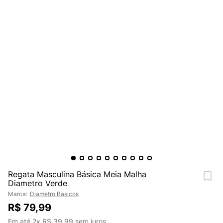
Regata Masculina Básica Meia Malha
Diametro Verde
Marca:
Diametro Basicos
R$
79
,
99
Em até
2
x
R$
39
,
99
sem juros