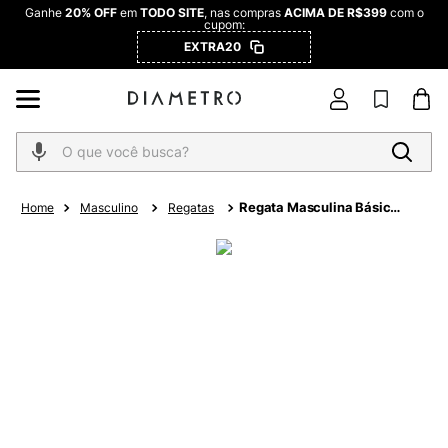
Ganhe
20% OFF
em
TODO SITE
, nas compras
ACIMA DE R$399
com o
cupom:
EXTRA20
O que você busca?
Regata Masculina Básica
Masculino
Regatas
Meia Malha Diametro
Verde