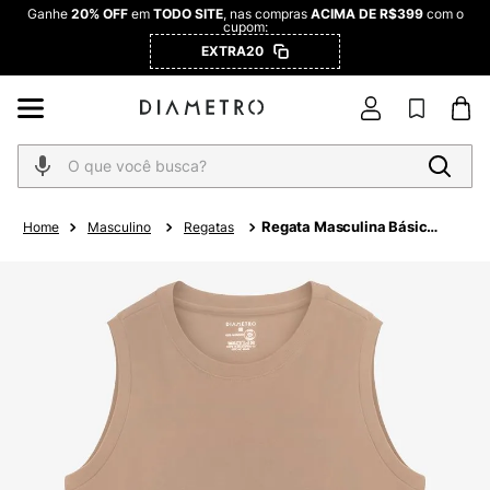
Ganhe
20% OFF
em
TODO SITE
, nas compras
ACIMA DE R$399
com o
cupom:
EXTRA20
O que você busca?
Regata Masculina Básica
Masculino
Regatas
Meia Malha Diametro
Marrom