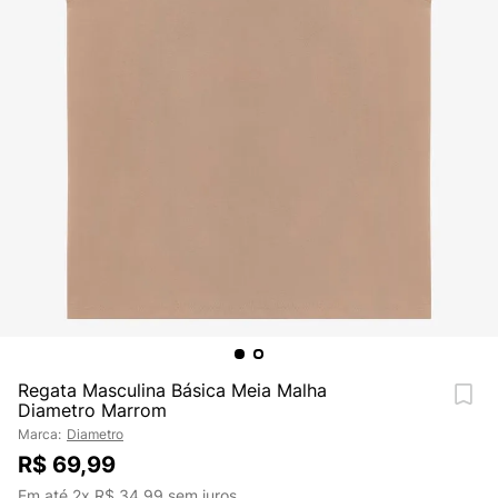
Regata Masculina Básica Meia Malha
Diametro Marrom
Marca:
Diametro
R$
69
,
99
Em até
2
x
R$
34
,
99
sem juros