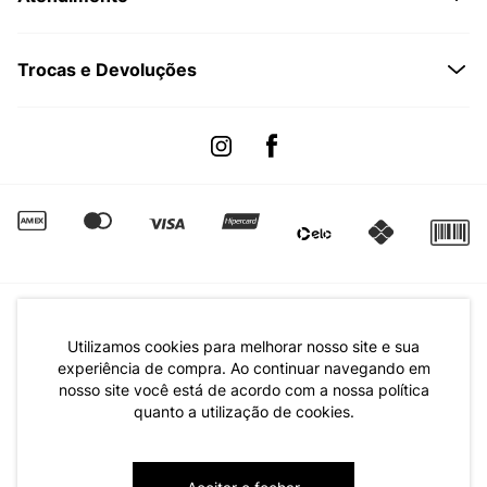
Formas de Pagamento
Dúvidas Frequentes
Trocas e Devoluções
Formas de Entrega
Fale conosco pelo WhatsApp
Trocas e Devoluções
Segunda à sexta das 8:00 às 17:00
Regulamento de Promoções
Quero Revender
Canal de Denúncias | Ética
Utilizamos cookies para melhorar nosso site e sua
experiência de compra. Ao continuar navegando em
nosso site você está de acordo com a nossa política
quanto a utilização de cookies.
CNPJ: 79.233.672/0001-05