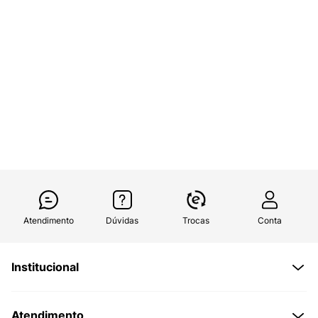
Atendimento
Dúvidas
Trocas
Conta
Institucional
Quem Somos
Atendimento
Políticas de Privacidade