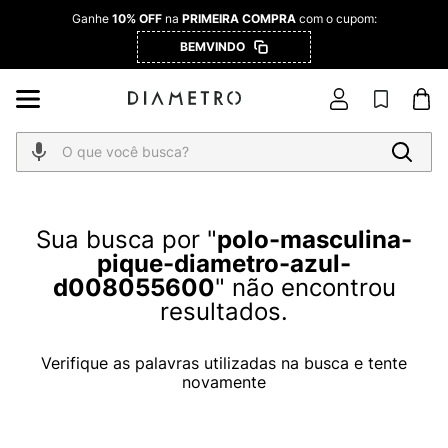
Ganhe
10% OFF
na
PRIMEIRA COMPRA
com o cupom:
BEMVINDO
O que você busca?
polo-masculina-
pique-diametro-azul-
d008055600