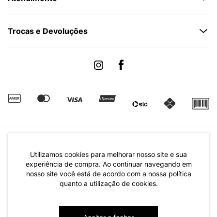
Formas de Pagamento
Dúvidas Frequentes
Trocas e Devoluções
Formas de Entrega
Fale conosco pelo WhatsApp
Trocas e Devoluções
Segunda à sexta das 8:00 às 17:00
Regulamento de Promoções
Quero Revender
Canal de Denúncias | Ética
Utilizamos cookies para melhorar nosso site e sua
experiência de compra. Ao continuar navegando em
nosso site você está de acordo com a nossa política
quanto a utilização de cookies.
CNPJ: 79.233.672/0001-05