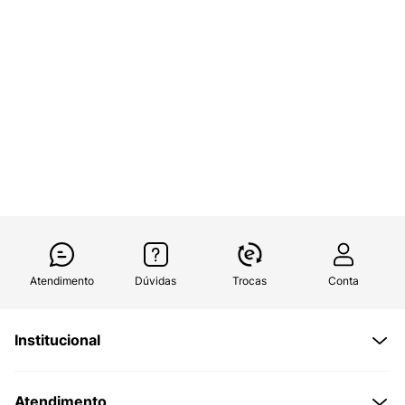
Atendimento
Dúvidas
Trocas
Conta
Institucional
Quem Somos
Atendimento
Políticas de Privacidade