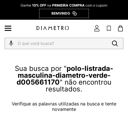
Ganhe
10% OFF
na
PRIMEIRA COMPRA
com o cupom:
BEMVINDO
O que você busca?
polo-listrada-
masculina-diametro-verde-
d005661170