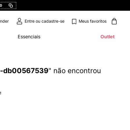
0
Meus favoritos
ender
Essenciais
Outlet
to-db00567539