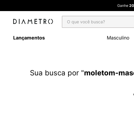
Ganhe
20
O que você busca?
Lançamentos
Masculino
moletom-masc