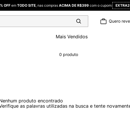
% OFF
em
TODO SITE
, nas compras
ACIMA DE R$399
com o cupom:
EXTRA2
Quero rev
Termos mais
buscados
Mais Vendidos
1
º
camiseta
2
º
camisa
0
produto
3
º
polo
4
º
sueter
5
º
jaqueta
Nenhum produto encontrado