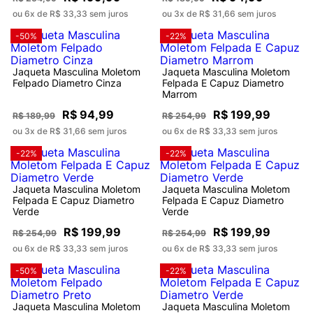
ou 6x de R$ 33,33 sem juros
ou 3x de R$ 31,66 sem juros
-50%
-22%
Jaqueta Masculina Moletom
Jaqueta Masculina Moletom
Felpado Diametro Cinza
Felpada E Capuz Diametro
Marrom
R$ 94,99
R$ 199,99
R$ 189,99
R$ 254,99
ou 3x de R$ 31,66 sem juros
ou 6x de R$ 33,33 sem juros
-22%
-22%
Jaqueta Masculina Moletom
Jaqueta Masculina Moletom
Felpada E Capuz Diametro
Felpada E Capuz Diametro
Verde
Verde
R$ 199,99
R$ 199,99
R$ 254,99
R$ 254,99
ou 6x de R$ 33,33 sem juros
ou 6x de R$ 33,33 sem juros
-50%
-22%
Jaqueta Masculina Moletom
Jaqueta Masculina Moletom