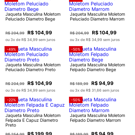
Jaqueta Masculina Moletom
Jaqueta Masculina Moletom
Peluciado Diametro Bege
Peluciado Diametro Marrom
R$ 104,99
R$ 104,99
R$ 204,99
R$ 204,99
ou 3x de R$ 34,99 sem juros
ou 3x de R$ 34,99 sem juros
-49%
-50%
Jaqueta Masculina Moletom
Jaqueta Masculina Moletom
Peluciado Diametro Preto
Felpado Diametro Bege
R$ 104,99
R$ 94,99
R$ 204,99
R$ 189,99
ou 3x de R$ 34,99 sem juros
ou 3x de R$ 31,66 sem juros
-22%
-50%
Jaqueta Masculina Moletom
Jaqueta Masculina Moletom
Felpada E Capuz Diametro
Felpado Diametro Marrom
Preto
R$ 199,99
R$ 94,99
R$ 254,99
R$ 189,99