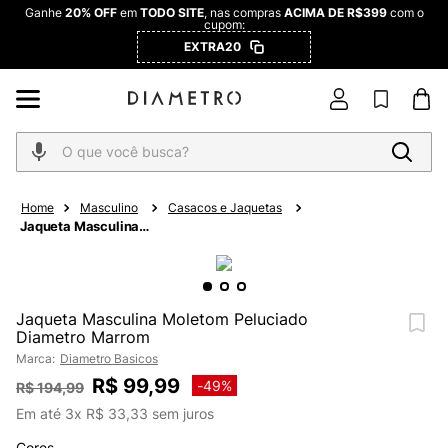
Ganhe
20% OFF
em
TODO SITE
, nas compras
ACIMA DE R$399
com o
cupom:
EXTRA20
O que você busca?
Masculino
Casacos e Jaquetas
Jaqueta Masculina
Moletom Peluciado
Diametro Marrom
Jaqueta Masculina Moletom Peluciado
Diametro Marrom
Marca:
Diametro Basicos
R$
99
,
99
-
49%
R$
194
,
99
Em até
3
x
R$
33
,
33
sem juros
Cores