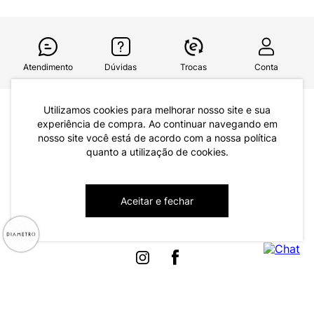
Atendimento
Dúvidas
Trocas
Conta
Utilizamos cookies para melhorar nosso site e sua
Institucional
experiência de compra. Ao continuar navegando em
Quem Somos
nosso site você está de acordo com a nossa política
quanto a utilização de cookies.
Atendimento
Políticas de Privacidade
Formas de Pagamento
Dúvidas Frequentes
Aceitar e fechar
Trocas e Devoluções
Formas de Entrega
Fale conosco pelo WhatsApp
Trocas e Devoluções
Segunda à sexta das 8:00 às 17:00
Regulamento de Promoções
Quero Revender
Canal de Denúncias | Ética