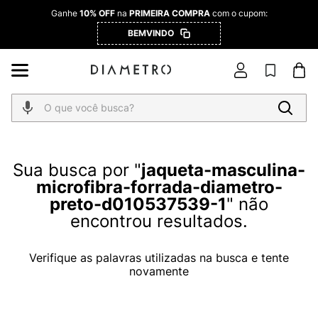
Ganhe
10% OFF
na
PRIMEIRA COMPRA
com o cupom:
BEMVINDO
O que você busca?
jaqueta-masculina-
microfibra-forrada-diametro-
preto-d010537539-1