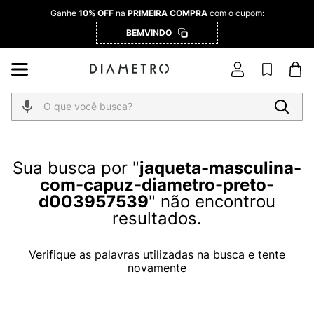
Ganhe
10% OFF
na
PRIMEIRA COMPRA
com o cupom:
BEMVINDO
O que você busca?
jaqueta-masculina-
com-capuz-diametro-preto-
d003957539