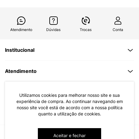
Atendimento
Dúvidas
Trocas
Conta
Institucional
Quem Somos
Atendimento
Políticas de Privacidade
Formas de Pagamento
Dúvidas Frequentes
Trocas e Devoluções
Formas de Entrega
Fale conosco pelo WhatsApp
Utilizamos cookies para melhorar nosso site e sua
experiência de compra. Ao continuar navegando em
Trocas e Devoluções
Segunda à sexta das 8:00 às 17:00
nosso site você está de acordo com a nossa política
Regulamento de Promoções
quanto a utilização de cookies.
Quero Revender
Canal de Denúncias | Ética
Aceitar e fechar