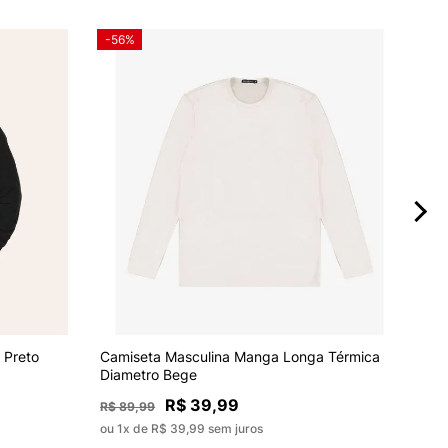
-56%
-56
Cami
 Preto
Camiseta Masculina Manga Longa Térmica
Diam
Diametro Bege
R$ 39,99
R$ 8
R$ 89,99
ou 1x
ou 1x de R$ 39,99 sem juros