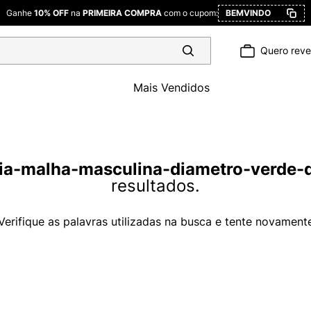
Ganhe
10% OFF
na
PRIMEIRA COMPRA
com o cupom:
BEMVINDO
Quero rev
Mais Vendidos
ia-malha-masculina-diametro-verde