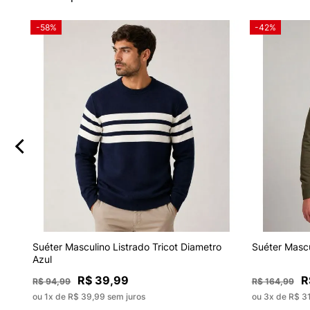
-58%
-42%
de
Suéter Masculino Listrado Tricot Diametro
Suéter Mascu
Azul
R$ 39,99
R
R$ 94,99
R$ 164,99
ou 1x de R$ 39,99 sem juros
ou 3x de R$ 3