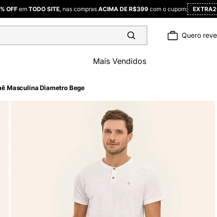
% OFF
em
TODO SITE
, nas compras
ACIMA DE R$399
com o cupom:
EXTRA2
Quero rev
Mais Vendidos
mê Masculina Diametro Bege