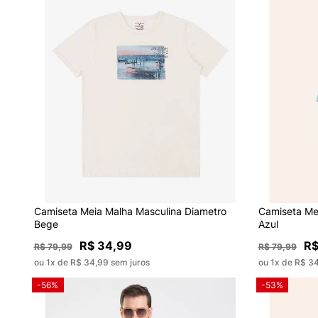
Camiseta Meia Malha Masculina Diametro
Camiseta Me
Bege
Azul
R$ 34,99
R$
R$ 79,99
R$ 79,99
ou 1x de R$ 34,99 sem juros
ou 1x de R$ 3
-56%
-53%