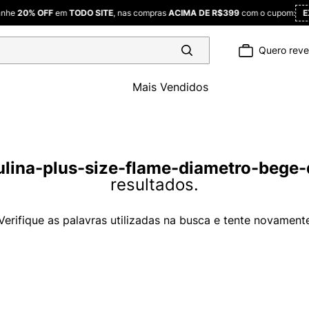
% OFF
em
TODO SITE
, nas compras
ACIMA DE R$399
com o cupom:
EXTRA2
Quero rev
Mais Vendidos
lina-plus-size-flame-diametro-bege