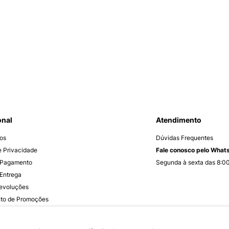
onal
Atendimento
os
Dúvidas Frequentes
de Privacidade
Fale conosco pelo Wha
 Pagamento
Segunda à sexta das 8:00
Entrega
Devoluções
to de Promoções
ender
enúncias | Ética