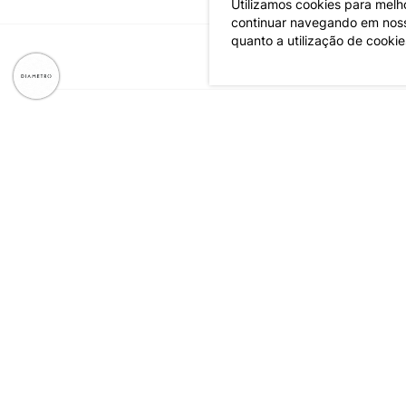
Utilizamos cookies para melh
continuar navegando em nosso
quanto a utilização de cookie
CNPJ: 79.233.672/0001-05
Av. Maria Marangoni, 391 - 89129-080 - Luiz Alves - SC