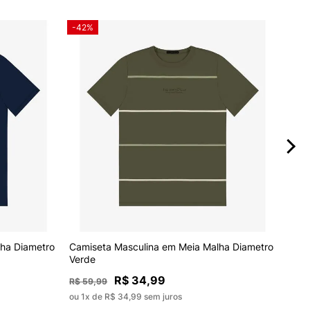
-42%
-59
Cami
ha Diametro
Camiseta Masculina em Meia Malha Diametro
Diam
Verde
R$ 34,99
R$ 8
R$ 59,99
ou 1x
ou 1x de R$ 34,99 sem juros