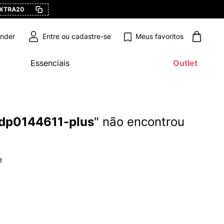
0
Meus favoritos
ender
Essenciais
Outlet
-dp0144611-plus