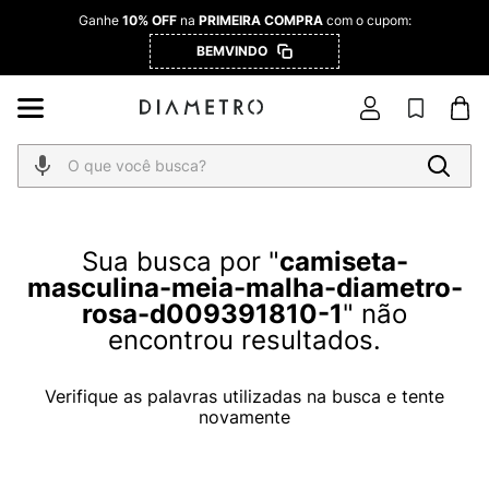
Ganhe
10% OFF
na
PRIMEIRA COMPRA
com o cupom:
BEMVINDO
O que você busca?
camiseta-
masculina-meia-malha-diametro-
rosa-d009391810-1