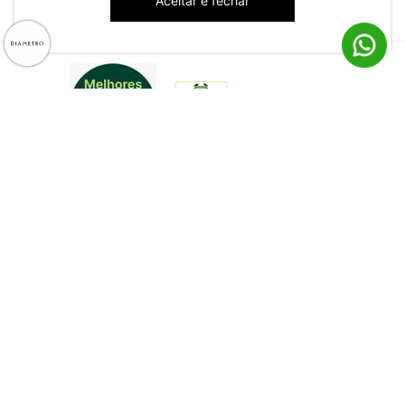
Aceitar e fechar
CNPJ: 79.233.672/0001-05
Av. Maria Marangoni, 391 - 89129-080 - Luiz Alves - SC