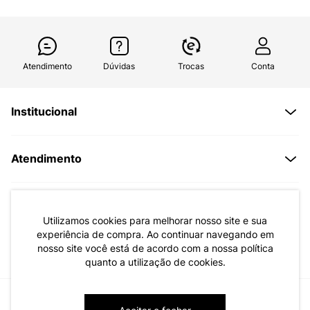
Atendimento
Dúvidas
Trocas
Conta
Institucional
Quem Somos
Atendimento
Políticas de Privacidade
Formas de Pagamento
Dúvidas Frequentes
Trocas e Devoluções
Formas de Entrega
Fale conosco pelo WhatsApp
Utilizamos cookies para melhorar nosso site e sua
Trocas e Devoluções
Segunda à sexta das 8:00 às 17:00
experiência de compra. Ao continuar navegando em
nosso site você está de acordo com a nossa política
Regulamento de Promoções
quanto a utilização de cookies.
Quero Revender
Canal de Denúncias | Ética