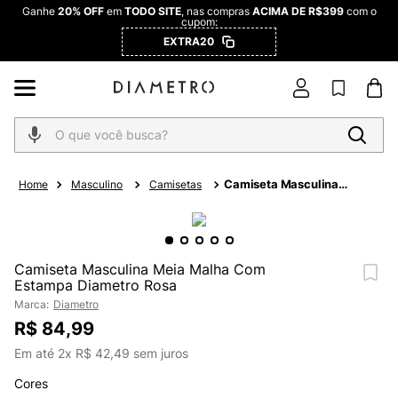
Ganhe
20% OFF
em
TODO SITE
, nas compras
ACIMA DE R$399
com o
cupom:
EXTRA20
O que você busca?
Camiseta Masculina
Masculino
Camisetas
Meia Malha Com
Estampa Diametro Rosa
Camiseta Masculina Meia Malha Com
Estampa Diametro Rosa
Marca:
Diametro
R$
84
,
99
Em até
2
x
R$
42
,
49
sem juros
Cores