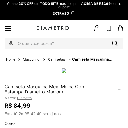
Ganhe
20% OFF
em
TODO SITE
, nas compras
ACIMA DE R$399
com o
cupom:
EXTRA20
O que você busca?
Camiseta Masculina
Masculino
Camisetas
Meia Malha Com
Estampa Diametro
Marrom
Camiseta Masculina Meia Malha Com
Estampa Diametro Marrom
Marca:
Diametro
R$
84
,
99
Em até
2
x
R$
42
,
49
sem juros
Cores