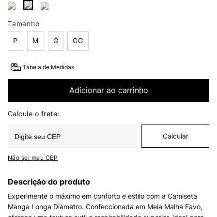
Tamanho
P
M
G
GG
Tabela de Medidas
Adicionar ao carrinho
Não sei meu CEP
Descrição do produto
Experimente o máximo em conforto e estilo com a Camiseta
Manga Longa Diametro. Confeccionada em Meia Malha Favo,