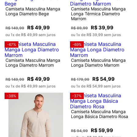
Camiseta Masculina Manga
Camiseta Masculina Manga
Longa Diametro Bege
Longa Térmica Diametro
Marrom
R$ 49,99
R$ 39,99
R$ 149,99
R$ 89,99
ou 1x de R$ 49,99 sem juros
ou 1x de R$ 39,99 sem juros
-67%
-69%
Camiseta Masculina Manga
Camiseta Masculina Manga
Longa Diametro Marrom
Longa Diametro Marrom
R$ 49,99
R$ 54,99
R$ 149,99
R$ 179,99
ou 1x de R$ 49,99 sem juros
ou 1x de R$ 54,99 sem juros
-38%
-37%
Camiseta Masculina Manga
Longa Básica Diametro Rosa
R$ 59,99
R$ 94,99