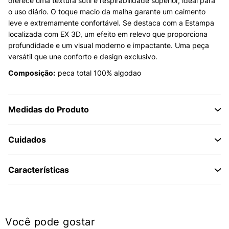
oferece uma textura sutil e respirabilidade superior, ideal para
o uso diário. O toque macio da malha garante um caimento
leve e extremamente confortável. Se destaca com a Estampa
localizada com EX 3D, um efeito em relevo que proporciona
profundidade e um visual moderno e impactante. Uma peça
versátil que une conforto e design exclusivo.
Composição:
peca total 100% algodao
Medidas do Produto
Cuidados
Características
Você pode gostar