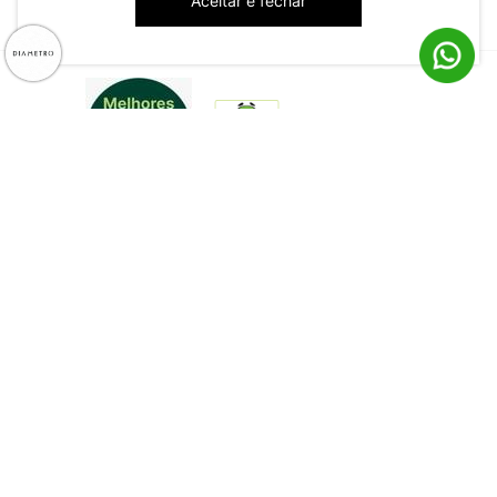
Aceitar e fechar
CNPJ: 79.233.672/0001-05
Av. Maria Marangoni, 391 - 89129-080 - Luiz Alves - SC