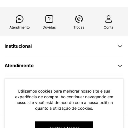
Atendimento
Dúvidas
Trocas
Conta
Institucional
Quem Somos
Atendimento
Políticas de Privacidade
Formas de Pagamento
Dúvidas Frequentes
Trocas e Devoluções
Formas de Entrega
Fale conosco pelo WhatsApp
Utilizamos cookies para melhorar nosso site e sua
Trocas e Devoluções
Segunda à sexta das 8:00 às 17:00
experiência de compra. Ao continuar navegando em
nosso site você está de acordo com a nossa política
Regulamento de Promoções
quanto a utilização de cookies.
Quero Revender
Canal de Denúncias | Ética