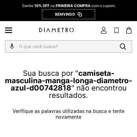
Ganhe
10% OFF
na
PRIMEIRA COMPRA
com o cupom:
BEMVINDO
O que você busca?
camiseta-
masculina-manga-longa-diametro-
azul-d00742818