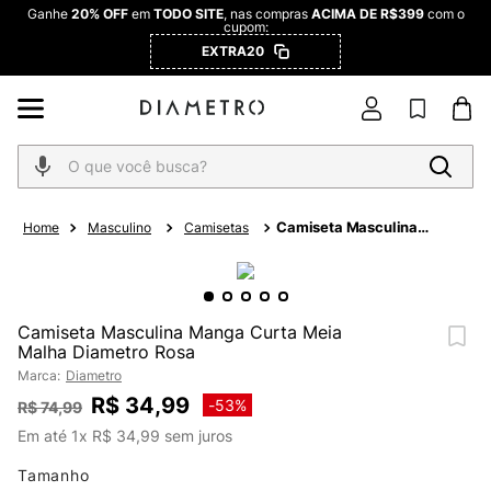
Ganhe
20% OFF
em
TODO SITE
, nas compras
ACIMA DE R$399
com o
cupom:
EXTRA20
O que você busca?
Camiseta Masculina
Masculino
Camisetas
Manga Curta Meia Malha
Diametro Rosa
Camiseta Masculina Manga Curta Meia
Malha Diametro Rosa
Marca:
Diametro
R$
34
,
99
-
53%
R$
74
,
99
Em até
1
x
R$
34
,
99
sem juros
Tamanho