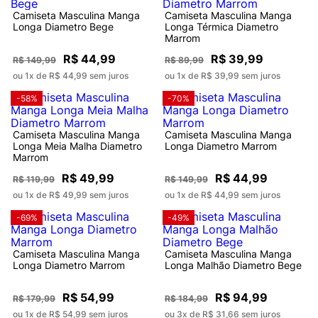
Camiseta Masculina Manga
Camiseta Masculina Manga
Longa Diametro Bege
Longa Térmica Diametro
Marrom
R$ 44,99
R$ 39,99
R$ 149,99
R$ 89,99
ou 1x de R$ 44,99 sem juros
ou 1x de R$ 39,99 sem juros
-58%
-70%
Camiseta Masculina Manga
Camiseta Masculina Manga
Longa Meia Malha Diametro
Longa Diametro Marrom
Marrom
R$ 49,99
R$ 44,99
R$ 119,99
R$ 149,99
ou 1x de R$ 49,99 sem juros
ou 1x de R$ 44,99 sem juros
-69%
-49%
Camiseta Masculina Manga
Camiseta Masculina Manga
Longa Diametro Marrom
Longa Malhão Diametro Bege
R$ 54,99
R$ 94,99
R$ 179,99
R$ 184,99
ou 1x de R$ 54,99 sem juros
ou 3x de R$ 31,66 sem juros