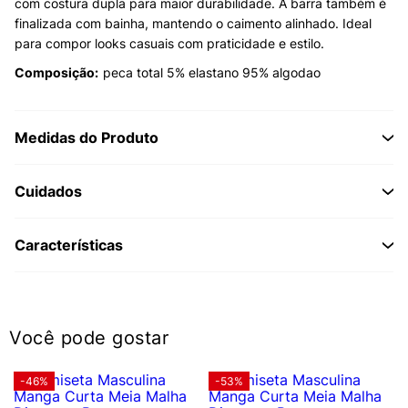
com costura dupla para maior durabilidade. A barra também é
finalizada com bainha, mantendo o caimento alinhado. Ideal
para compor looks casuais com praticidade e estilo.
Composição:
peca total 5% elastano 95% algodao
Medidas do Produto
Cuidados
Características
Você pode gostar
-46%
-53%