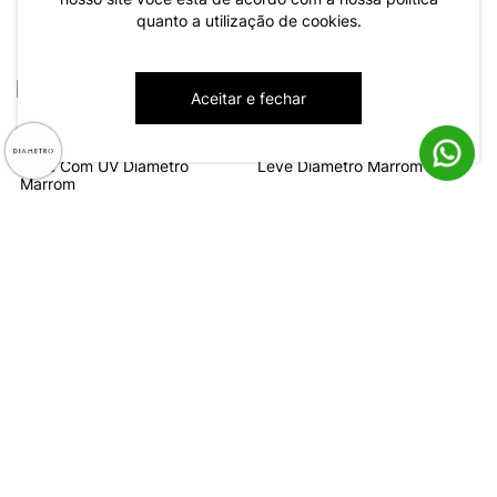
R$ 54,99
R$ 119,99
quanto a utilização de cookies.
R$ 89,99
ou 1x de R$ 54,99 sem juros
ou 3x de R$ 29,99 sem juros
-56%
Aceitar e fechar
Camiseta Masculina Cotton
Camiseta Masculina Cotton
Leve Com UV Diametro
Leve Diametro Marrom
Marrom
R$ 89,99
R$ 34,99
R$ 79,99
ou 3x de R$ 29,99 sem juros
ou 1x de R$ 34,99 sem juros
Camiseta Masculina Básica
Diametro Branco
Camiseta Masculina Meia
Malha Linho Diametro Marrom
R$ 79,99
R$ 94,99
ou 2x de R$ 39,99 sem juros
ou 3x de R$ 31,66 sem juros