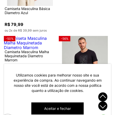
Camiseta Masculina Básica
Diametro Azul
R$ 79,99
ou 2x de R$ 39,99 sem juros
-50%
-56%
Camiseta Masculina Malha
Maquinetada Diametro
Marrom
R$ 34,99
R$ 69,99
ou 1x de R$ 34,99 sem juros
Utilizamos cookies para melhorar nosso site e sua
experiência de compra. Ao continuar navegando em
nosso site você está de acordo com a nossa política
quanto a utilização de cookies.
Camiseta Masculina Meia
Malha Com Estampa Diametro
Preto
R$ 34,99
R$ 79,99
Aceitar e fechar
ou 1x de R$ 34,99 sem juros