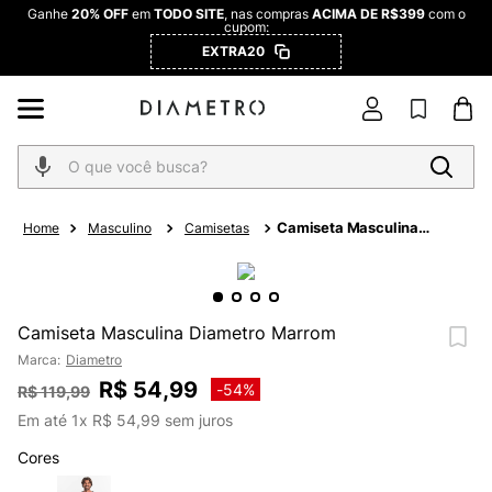
Ganhe
20% OFF
em
TODO SITE
, nas compras
ACIMA DE R$399
com o
cupom:
EXTRA20
O que você busca?
Camiseta Masculina
Masculino
Camisetas
Diametro Marrom
Camiseta Masculina Diametro Marrom
Marca:
Diametro
R$
54
,
99
-
54%
R$
119
,
99
Em até
1
x
R$
54
,
99
sem juros
Cores