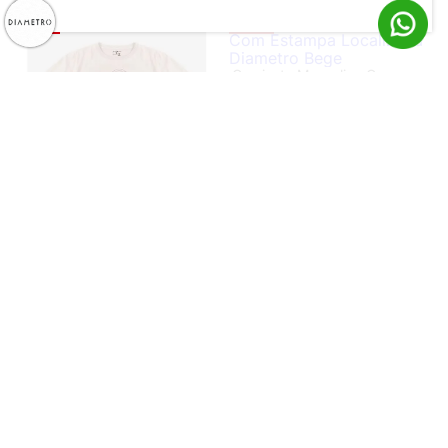
-61%
-53%
Camiseta Masculina Com
Estampa Localizada Diametro
Bege
R$ 39,99
R$ 84,99
ou 1x de R$ 39,99 sem juros
Camiseta Masculina Meia
Malha Diametro Bege
R$ 34,99
R$ 89,99
ou 1x de R$ 34,99 sem juros