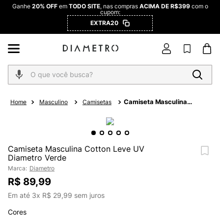
Ganhe
20% OFF
em
TODO SITE
, nas compras
ACIMA DE R$399
com o
cupom:
EXTRA20
O que você busca?
Camiseta Masculina
Masculino
Camisetas
Cotton Leve UV Diametro
Verde
Camiseta Masculina Cotton Leve UV
Diametro Verde
Marca:
Diametro
R$
89
,
99
Em até
3
x
R$
29
,
99
sem juros
Cores