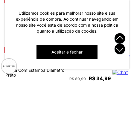
Utilizamos cookies para melhorar nosso site e sua
Camiseta Masculina Meia
Camiseta Masculina Malha
experiência de compra. Ao continuar navegando em
Malha Diametro Marrom
Maquinetada Diametro
Marrom
nosso site você está de acordo com a nossa política
quanto a utilização de cookies.
R$ 34,99
R$ 34,99
R$ 79,99
R$ 69,99
ou 1x de R$ 34,99 sem juros
ou 1x de R$ 34,99 sem juros
-56%
-61%
Aceitar e fechar
Camiseta Masculina Meia
Malha Diametro Bege
Camiseta Masculina Meia
Malha Com Estampa Diametro
Preto
R$ 34,99
R$ 89,99
R$ 34,99
R$ 79,99
ou 1x de R$ 34,99 sem juros
ou 1x de R$ 34,99 sem juros
-53%
Camiseta Masculina Com
Camiseta Masculina Meia
Estampa Localizada Diametro
Malha Com Estampa Diametro
Bege
Bege