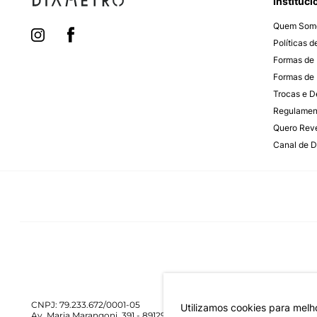
Instituci
Quem Som
Políticas 
Formas de
Formas de 
Trocas e 
Regulamen
Quero Rev
Canal de D
CNPJ: 79.233.672/0001-05
Utilizamos cookies para melh
Av. Maria Marangoni, 391 - 89129-080 - Luiz Alves - SC