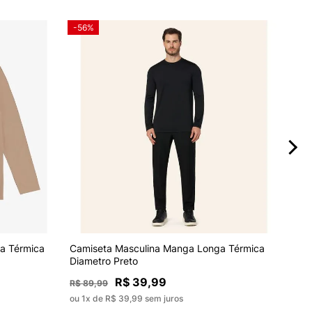
-56%
-56
Cami
a Térmica
Camiseta Masculina Manga Longa Térmica
Diam
Diametro Preto
R$ 39,99
R$ 8
R$ 89,99
ou 1x
ou 1x de R$ 39,99 sem juros