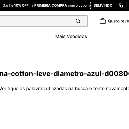
Ganhe
10% OFF
na
PRIMEIRA COMPRA
com o cupom:
BEMVINDO
Quero rev
Mais Vendidos
ina-cotton-leve-diametro-azul-d008