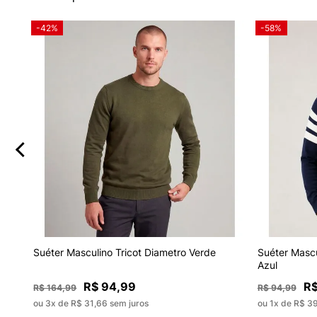
-42%
-58%
o
Suéter Masculino Tricot Diametro Verde
Suéter Mascu
Azul
R$ 94,99
R$
R$ 164,99
R$ 94,99
ou 3x de R$ 31,66 sem juros
ou 1x de R$ 3