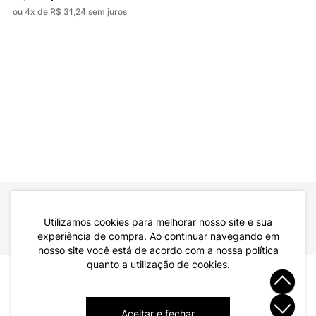
ou 4x de R$ 31,24 sem juros
ou 1x de R$ 39,99 sem juros
-33%
Camiseta Masculina em Meia
Camiseta Masculina Básica
Malha Diametro Preto
Meia Malha Diametro Laranja
R$ 39,99
R$ 69,99
R$ 59,99
ou 1x de R$ 39,99 sem juros
ou 2x de R$ 34,99 sem juros
Utilizamos cookies para melhorar nosso site e sua
Atendimento
Dúvidas
Trocas
Conta
experiência de compra. Ao continuar navegando em
nosso site você está de acordo com a nossa política
quanto a utilização de cookies.
Institucional
Quem Somos
Aceitar e fechar