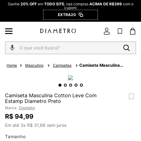
Ganhe
20% OFF
em
TODO SITE
, nas compras
ACIMA DE R$399
com o
cupom:
EXTRA20
O que você busca?
Camiseta Masculina
Masculino
Camisetas
Cotton Leve Com Estamp
Diametro Preto
Camiseta Masculina Cotton Leve Com
Estamp Diametro Preto
Marca:
Diametro
R$
94
,
99
Em até
3
x
R$
31
,
66
sem juros
Tamanho