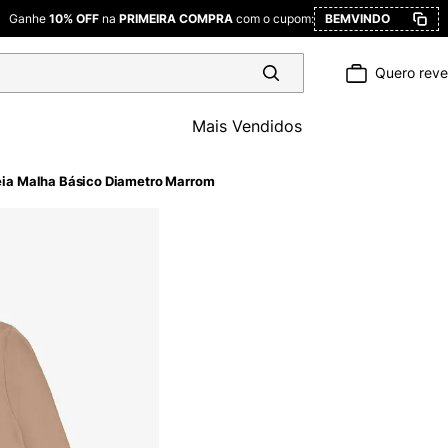
Ganhe
10% OFF
na
PRIMEIRA COMPRA
com o cupom:
BEMVINDO
Quero rev
Mais Vendidos
ia Malha Básico Diametro Marrom