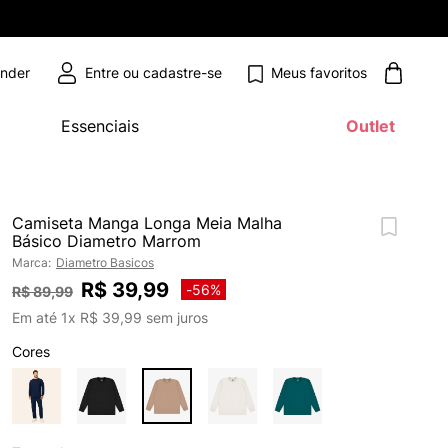
Meus favoritos
ender
Essenciais
Outlet
Camiseta Manga Longa Meia Malha
Básico Diametro Marrom
Marca:
Diametro Basicos
R$
39
,
99
-
56%
R$
89
,
99
Em até
1
x
R$
39
,
99
sem juros
Cores