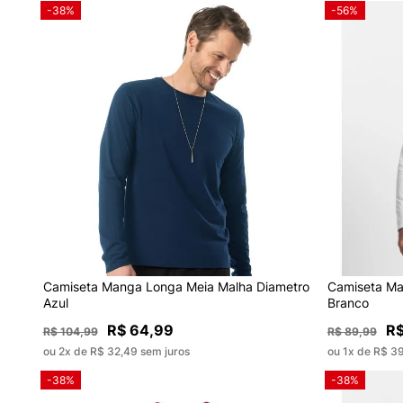
-38%
-56%
Camiseta Manga Longa Meia Malha Diametro
Camiseta Ma
Azul
Branco
R$ 64,99
R$
R$ 104,99
R$ 89,99
ou 2x de R$ 32,49 sem juros
ou 1x de R$ 3
-38%
-38%