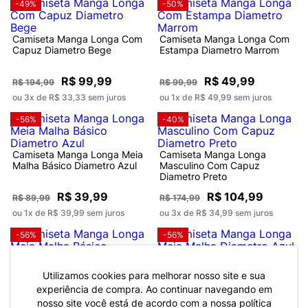
-49%
-50%
Camiseta Manga Longa Com
Camiseta Manga Longa Com
Capuz Diametro Bege
Estampa Diametro Marrom
R$ 99,99
R$ 49,99
R$ 194,99
R$ 99,99
ou 3x de R$ 33,33 sem juros
ou 1x de R$ 49,99 sem juros
-56%
-40%
Camiseta Manga Longa Meia
Camiseta Manga Longa
Malha Básico Diametro Azul
Masculino Com Capuz
Diametro Preto
R$ 39,99
R$ 104,99
R$ 89,99
R$ 174,99
ou 1x de R$ 39,99 sem juros
ou 3x de R$ 34,99 sem juros
-56%
-56%
Camiseta Manga Longa Meia
Malha Diametro Azul
Camiseta Manga Longa Meia
Utilizamos cookies para melhorar nosso site e sua
Malha Básico Diametro Preto
experiência de compra. Ao continuar navegando em
R$ 39,99
R$ 89,99
nosso site você está de acordo com a nossa política