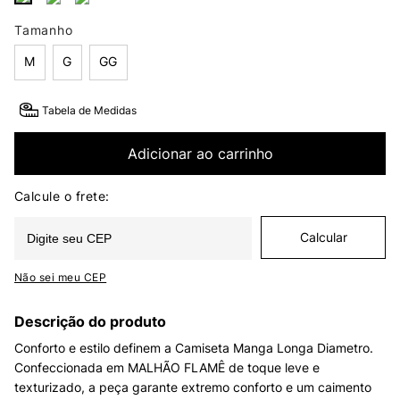
Tamanho
M
G
GG
Tabela de Medidas
Adicionar ao carrinho
Não sei meu CEP
Descrição do produto
Conforto e estilo definem a Camiseta Manga Longa Diametro.
Confeccionada em MALHÃO FLAMÊ de toque leve e
texturizado, a peça garante extremo conforto e um caimento