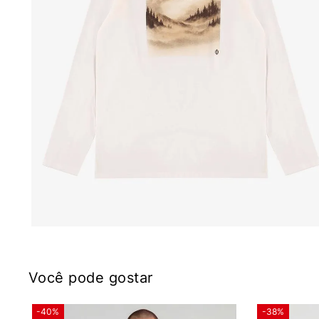
Você pode gostar
-40%
-38%