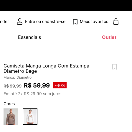
Meus favoritos
ender
Essenciais
Outlet
Camiseta Manga Longa Com Estampa
Diametro Bege
Marca:
Diametro
R$
59
,
99
-
40%
R$
99
,
99
Em até
2
x
R$
29
,
99
sem juros
Cores