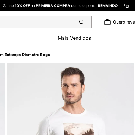
Ganhe
10% OFF
na
PRIMEIRA COMPRA
com o cupom:
BEMVINDO
Quero rev
Mais Vendidos
m Estampa Diametro Bege