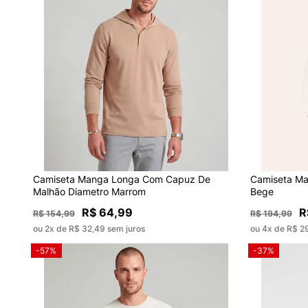
Camiseta Manga Longa Com Capuz De
Camiseta M
Malhão Diametro Marrom
Bege
R$ 64,99
R
R$ 154,99
R$ 194,99
ou 2x de R$ 32,49 sem juros
ou 4x de R$ 2
-57%
-37%