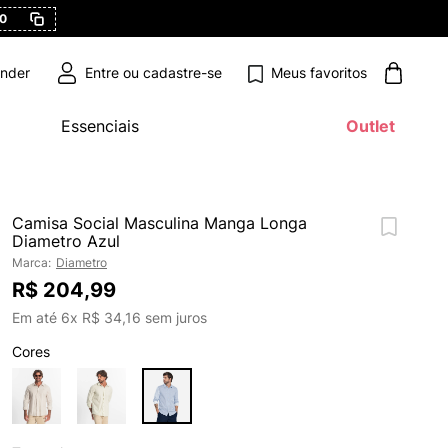
0
Meus favoritos
ender
Essenciais
Outlet
Camisa Social Masculina Manga Longa
Diametro Azul
Marca:
Diametro
R$
204
,
99
Em até
6
x
R$
34
,
16
sem juros
Cores