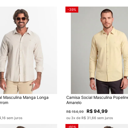
-39%
al Masculina Manga Longa
Camisa Social Masculina Popelin
rrom
Amarelo
R$ 94,99
R$ 154,99
,16 sem juros
ou 3x de R$ 31,66 sem juros
-60%