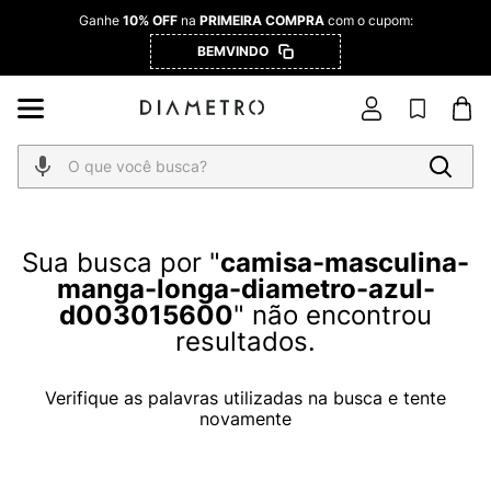
Ganhe
10% OFF
na
PRIMEIRA COMPRA
com o cupom:
BEMVINDO
O que você busca?
camisa-masculina-
manga-longa-diametro-azul-
d003015600