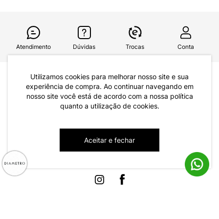
Atendimento
Dúvidas
Trocas
Conta
Utilizamos cookies para melhorar nosso site e sua
Institucional
experiência de compra. Ao continuar navegando em
Quem Somos
nosso site você está de acordo com a nossa política
quanto a utilização de cookies.
Atendimento
Políticas de Privacidade
Formas de Pagamento
Dúvidas Frequentes
Aceitar e fechar
Trocas e Devoluções
Formas de Entrega
Fale conosco pelo WhatsApp
Trocas e Devoluções
Segunda à sexta das 8:00 às 17:00
Regulamento de Promoções
Quero Revender
Canal de Denúncias | Ética