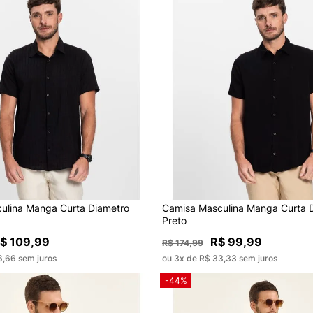
ulina Manga Curta Diametro
Camisa Masculina Manga Curta 
Preto
$ 109,99
R$ 99,99
R$ 174,99
6,66 sem juros
ou 3x de R$ 33,33 sem juros
-44%