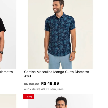
Diametro
Camisa Masculina Manga Curta Diametro
Azul
R$ 49,99
R$ 109,99
ou 1x de R$ 49,99 sem juros
-56%