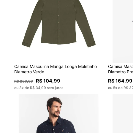
Camisa Masculina Manga Longa Moletinho
Camisa Masc
Diametro Verde
Diametro Pre
R$ 104,99
R$ 164,99
R$ 239,99
ou 3x de R$ 34,99 sem juros
ou 5x de R$ 3