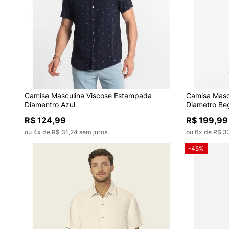
Camisa Masculina Viscose Estampada
Camisa Mascu
Diamentro Azul
Diametro Be
R$ 124,99
R$ 199,99
ou 4x de R$ 31,24 sem juros
ou 6x de R$ 3
-45%