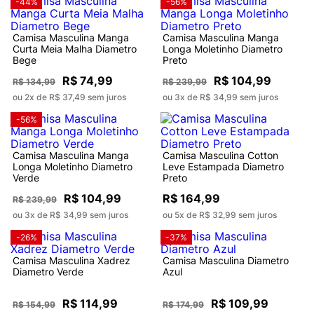
-44%
-56%
Camisa Masculina Manga
Camisa Masculina Manga
Curta Meia Malha Diametro
Longa Moletinho Diametro
Bege
Preto
R$ 74,99
R$ 104,99
R$ 134,99
R$ 239,99
ou 2x de R$ 37,49 sem juros
ou 3x de R$ 34,99 sem juros
-56%
Camisa Masculina Manga
Camisa Masculina Cotton
Longa Moletinho Diametro
Leve Estampada Diametro
Verde
Preto
R$ 104,99
R$ 164,99
R$ 239,99
ou 3x de R$ 34,99 sem juros
ou 5x de R$ 32,99 sem juros
-26%
-37%
Camisa Masculina Xadrez
Camisa Masculina Diametro
Diametro Verde
Azul
R$ 114,99
R$ 109,99
R$ 154,99
R$ 174,99