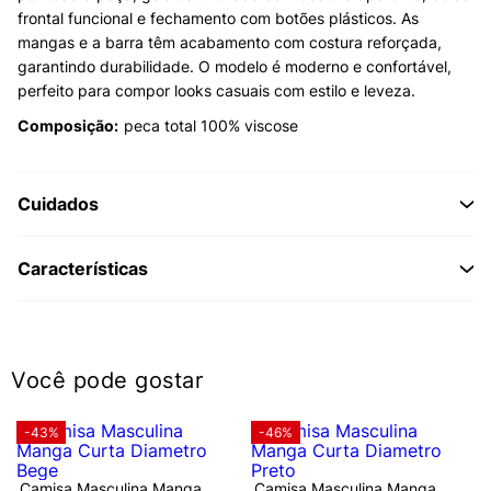
frontal funcional e fechamento com botões plásticos. As
mangas e a barra têm acabamento com costura reforçada,
garantindo durabilidade. O modelo é moderno e confortável,
perfeito para compor looks casuais com estilo e leveza.
Composição:
peca total 100% viscose
Cuidados
Características
Você pode gostar
-43%
-46%
Camisa Masculina Manga
Camisa Masculina Manga