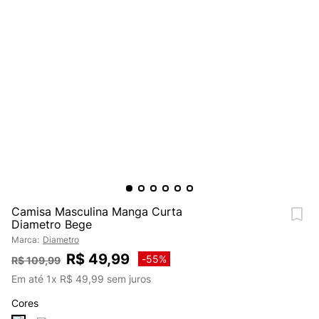
Camisa Masculina Manga Curta
Diametro Bege
Marca:
Diametro
R$
49
,
99
-
55%
R$
109
,
99
Em até
1
x
R$
49
,
99
sem juros
Cores