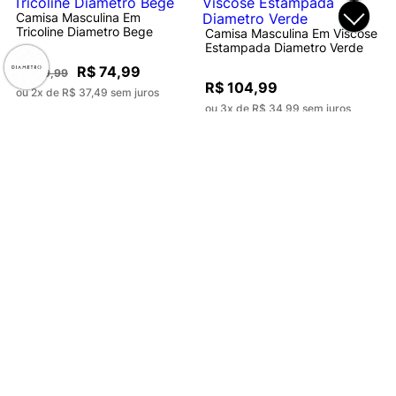
Camisa Masculina Em
Tricoline Diametro Bege
Camisa Masculina Em Viscose
Estampada Diametro Verde
R$ 74,99
R$ 119,99
R$ 104,99
ou 2x de R$ 37,49 sem juros
ou 3x de R$ 34,99 sem juros
-46%
Camisa Masculina Listras
Camisa Masculina Viscolinho
Geométricas Diametro Verde
Diametro Marrom
R$ 199,99
R$ 94,99
R$ 174,99
ou 6x de R$ 33,33 sem juros
ou 3x de R$ 31,66 sem juros
Atendimento
Dúvidas
Trocas
Conta