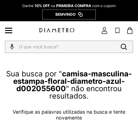
Ganhe
10% OFF
na
PRIMEIRA COMPRA
com o cupom:
BEMVINDO
O que você busca?
camisa-masculina-
estampa-floral-diametro-azul-
d002055600