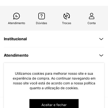
Atendimento
Dúvidas
Trocas
Conta
Institucional
Quem Somos
Atendimento
Políticas de Privacidade
Formas de Pagamento
Dúvidas Frequentes
Trocas e Devoluções
Formas de Entrega
Fale conosco pelo WhatsApp
Utilizamos cookies para melhorar nosso site e sua
experiência de compra. Ao continuar navegando em
Trocas e Devoluções
Segunda à sexta das 8:00 às 17:00
nosso site você está de acordo com a nossa política
quanto a utilização de cookies.
Regulamento de Promoções
Quero Revender
Canal de Denúncias | Ética
Aceitar e fechar