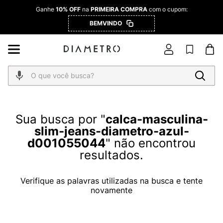
Ganhe
10% OFF
na
PRIMEIRA COMPRA
com o cupom:
BEMVINDO
O que você busca?
calca-masculina-
slim-jeans-diametro-azul-
d001055044