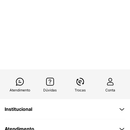
Atendimento
Dúvidas
Trocas
Conta
Institucional
Quem Somos
Atendimento
Políticas de Privacidade