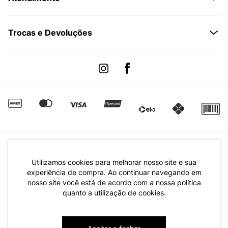
Formas de Pagamento
Dúvidas Frequentes
Trocas e Devoluções
Formas de Entrega
Fale conosco pelo WhatsApp
Trocas e Devoluções
Segunda à sexta das 8:00 às 17:00
Regulamento de Promoções
Quero Revender
Canal de Denúncias | Ética
Utilizamos cookies para melhorar nosso site e sua
experiência de compra. Ao continuar navegando em
nosso site você está de acordo com a nossa política
quanto a utilização de cookies.
CNPJ: 79.233.672/0001-05