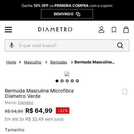
Ganhe
10% OFF
na
PRIMEIRA COMPRA
com o cupom:
BEMVINDO
O que você busca?
Bermuda Masculina
Masculino
Bermudas
Microfibra Diametro
Verde
Bermuda Masculina Microfibra
Diametro Verde
Marca:
Diametro
R$
64
,
99
-
32%
R$
94
,
99
Em até
2
x
R$
32
,
49
sem juros
Tamanho