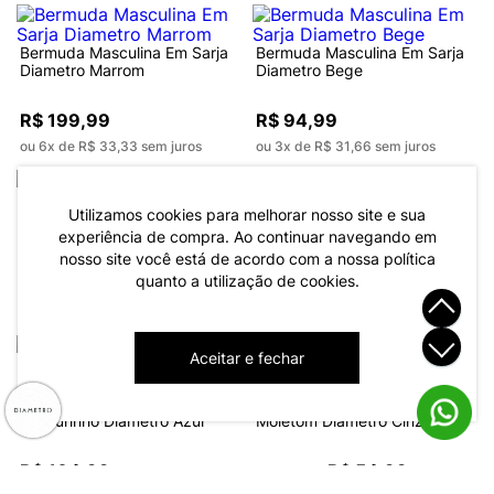
Bermuda Masculina Em Sarja
Bermuda Masculina Em Sarja
Diametro Marrom
Diametro Bege
R$ 199,99
R$ 94,99
ou 6x de R$ 33,33 sem juros
ou 3x de R$ 31,66 sem juros
-41%
Utilizamos cookies para melhorar nosso site e sua
Bermuda Masculina Em Sarja
Bermuda Masculina em Linho
Diametro Preto
Diametro Verde
experiência de compra. Ao continuar navegando em
nosso site você está de acordo com a nossa política
quanto a utilização de cookies.
R$ 199,99
R$ 119,99
R$ 204,99
ou 6x de R$ 33,33 sem juros
ou 4x de R$ 29,99 sem juros
-42%
Aceitar e fechar
Bermuda Masculina Moletinho
Bermuda Masculina Plus Size
Gorgurinho Diametro Azul
Moletom Diametro Cinza
R$ 164,99
R$ 54,99
R$ 94,99