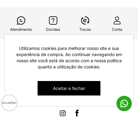
Atendimento
Dúvidas
Trocas
Conta
Utilizamos cookies para melhorar nosso site e sua
Institucional
experiência de compra. Ao continuar navegando em
Quem Somos
nosso site você está de acordo com a nossa política
quanto a utilização de cookies.
Atendimento
Políticas de Privacidade
Formas de Pagamento
Dúvidas Frequentes
Aceitar e fechar
Trocas e Devoluções
Formas de Entrega
Fale conosco pelo WhatsApp
Trocas e Devoluções
Segunda à sexta das 8:00 às 17:00
Regulamento de Promoções
Quero Revender
Canal de Denúncias | Ética