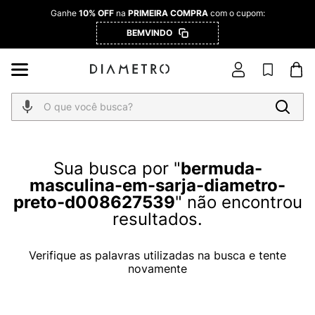
Ganhe
10% OFF
na
PRIMEIRA COMPRA
com o cupom:
BEMVINDO
O que você busca?
bermuda-
masculina-em-sarja-diametro-
preto-d008627539