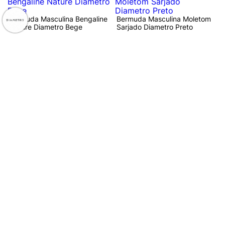
Bermuda Masculina Bengaline
Bermuda Masculina Moletom
Nature Diametro Bege
Sarjado Diametro Preto
R$ 234,99
R$ 154,99
ou 6x de R$ 39,16 sem juros
ou 5x de R$ 30,99 sem juros
-48%
Bermuda Masculina Moletinho
Bermuda Masculina Moletinho
Gorgurinho Diametro Bege
Gorgurinho Diametro Preto
R$ 164,99
R$ 69,99
R$ 134,99
ou 5x de R$ 32,99 sem juros
ou 2x de R$ 34,99 sem juros
Atendimento
Dúvidas
Trocas
Conta