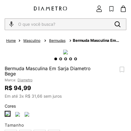
O que você busca?
Bermuda Masculina Em
Masculino
Bermudas
Sarja Diametro Bege
Bermuda Masculina Em Sarja Diametro
Bege
Marca:
Diametro
R$
94
,
99
Em até
3
x
R$
31
,
66
sem juros
Cores
Tamanho